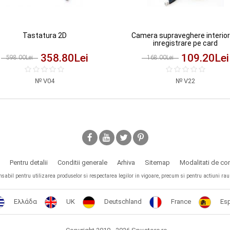
Tastatura 2D
Camera supraveghere interior
inregistrare pe card
358.80
Lei
109.20
Lei
598.00Lei
168.00Lei
V04
V22
Pentru detalii
Conditii generale
Arhiva
Sitemap
Modalitati de c
il pentru utilizarea produselor si respectarea legilor in vigoare, precum si pentru actiuni rau in
Ελλάδα
UK
Deutschland
France
Es