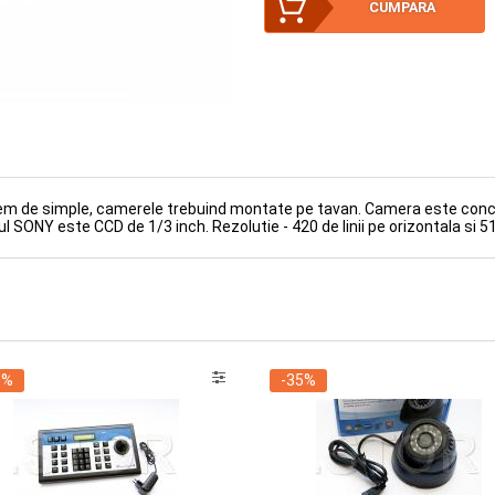
CUMPARA
155.35Lei
: V24)
rem de simple, camerele trebuind montate pe tavan. Camera este conce
 SONY еste CCD dе 1/3 inch. Rezolutie - 420 de linii pe orizontala si 51
0%
-35%