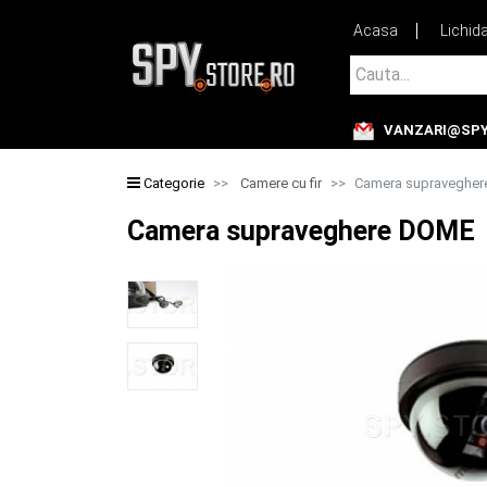
Acasa
Lichid
Cauta...
VANZARI@SPY
Cauta...
Categorie
Camere cu fir
Camera supraveghe
Camera supraveghere DOME (