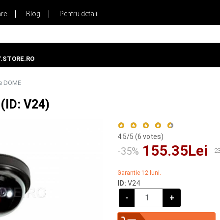
are
Blog
Pentru detalii
.STORE.RO
re DOME
ID: V24)
4.5
/5 (
6
votes)
155.35Lei
-35%
23
Garantie 12 luni.
ID:
V24
-
+