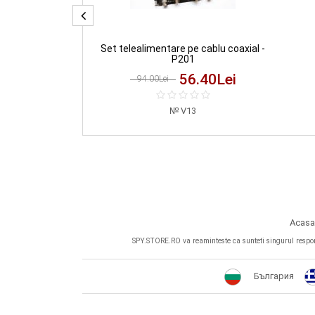
8 canale
Set telealimentare pe cablu coaxial -
P201
0.20
Lei
56.40
Lei
94.00Lei
7
V13
Acasa
SPY.STORE.RO va reaminteste ca sunteti singurul responsab
България