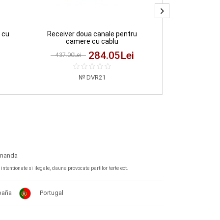
 cu
Receiver doua canale pentru
Camera CC
camere cu cablu
284.05
Lei
437.00Lei
147.00Lei
DVR21
omanda
tentionate si ilegale, daune provocate partilor terte ect.
paña
Portugal