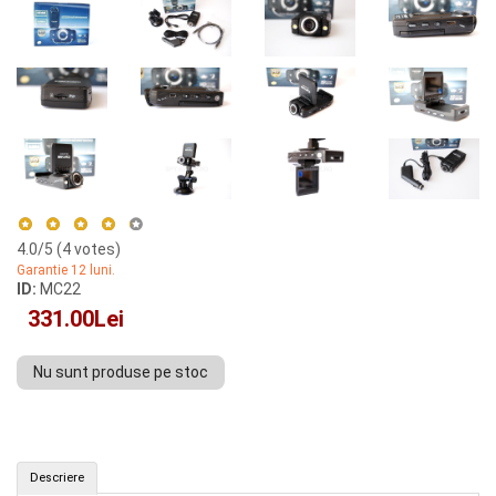
4.0
/5 (
4
votes)
Garantie 12 luni.
ID:
MC22
331.00Lei
Nu sunt produse pe stoc
Camera auto cu rezolutie mare (ID: MC22)
Descriere
CUMPAR