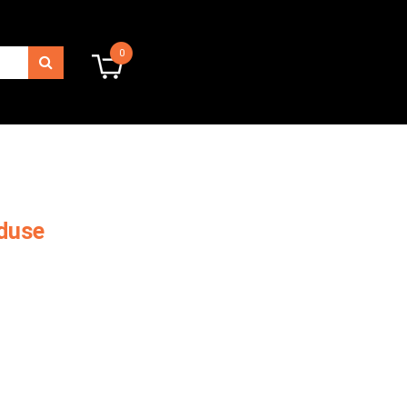
0
0
oduse