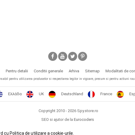
Pentru detalii
Conditii generale
Arhiva
Sitemap
Modalitati de c
il pentru utilizarea produselor si respectarea legilor in vigoare, precum si pentru actiuni rau in
Ελλάδα
UK
Deutschland
France
Es
Copyright 2010 - 2026 Spy.store.ro
SEO si ajutor de la
Eurocoders
u Politica de utilizare a cookie-urile.