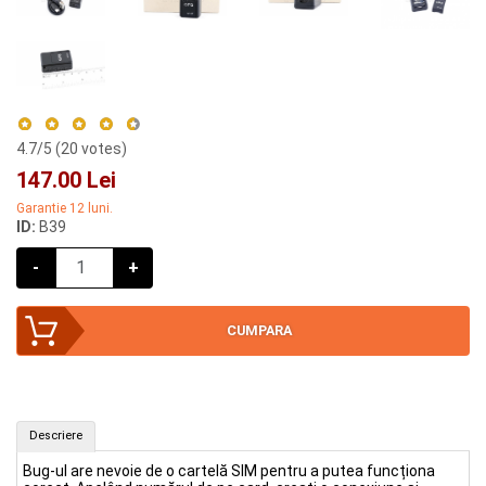
4.7
/5 (
20
votes)
147.00 Lei
Garantie 12 luni.
ID:
B39
-
+
CUMPARA
Mini bug și localizator GPS (ID: B39)
Descriere
CUMPAR
Bug-ul are nevoie de o cartelă SIM pentru a putea funcționa