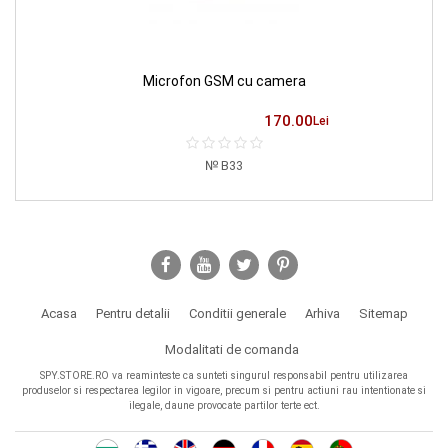
Microfon GSM cu camera
170.00
Lei
B33
Acasa
Pentru detalii
Conditii generale
Arhiva
Sitemap
Modalitati de comanda
SPY.STORE.RO va reaminteste ca sunteti singurul responsabil pentru utilizarea
produselor si respectarea legilor in vigoare, precum si pentru actiuni rau intentionate si
ilegale, daune provocate partilor terte ect.