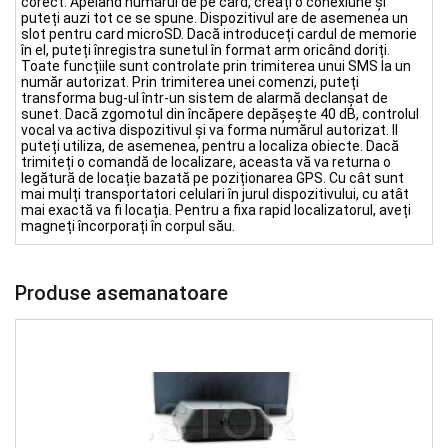
corect. Apelând numărul de pe card, creați o conexiune și
puteți auzi tot ce se spune. Dispozitivul are de asemenea un
slot pentru card microSD. Dacă introduceți cardul de memorie
în el, puteți înregistra sunetul în format arm oricând doriți.
Toate funcțiile sunt controlate prin trimiterea unui SMS la un
număr autorizat. Prin trimiterea unei comenzi, puteți
transforma bug-ul într-un sistem de alarmă declanșat de
sunet. Dacă zgomotul din încăpere depășește 40 dB, controlul
vocal va activa dispozitivul și va forma numărul autorizat. Il
puteți utiliza, de asemenea, pentru a localiza obiecte. Dacă
trimiteți o comandă de localizare, aceasta vă va returna o
legătură de locație bazată pe poziționarea GPS. Cu cât sunt
mai mulți transportatori celulari în jurul dispozitivului, cu atât
mai exactă va fi locația. Pentru a fixa rapid localizatorul, aveți
magneți încorporați în corpul său.
Produse asemanatoare