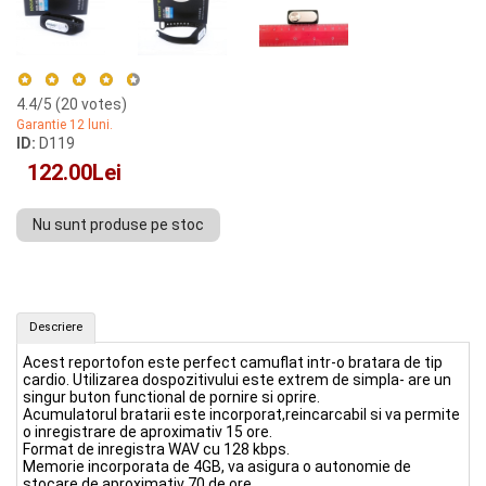
4.4
/5 (
20
votes)
Garantie 12 luni.
ID:
D119
122.00Lei
Nu sunt produse pe stoc
Reportofon camuflat in bratara sport (ID: D119)
Descriere
CUMPAR
Acest reportofon este perfect camuflat intr-o bratara de tip
cardio. Utilizarea dospozitivului este extrem de simpla- are un
singur buton functional de pornire si oprire.
Acumulatorul bratarii este incorporat,reincarcabil si va permite
o inregistrare de aproximativ 15 ore.
Format de inregistra WAV cu 128 kbps.
Memorie incorporata de 4GB, va asigura o autonomie de
stocare de aproximativ 70 de ore.