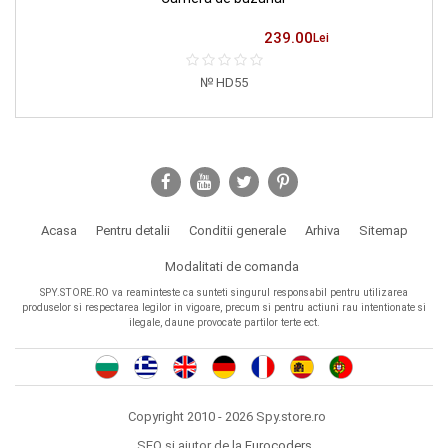
239.00
Lei
HD55
Acasa
Pentru detalii
Conditii generale
Arhiva
Sitemap
Modalitati de comanda
SPY.STORE.RO va reaminteste ca sunteti singurul responsabil pentru utilizarea
produselor si respectarea legilor in vigoare, precum si pentru actiuni rau intentionate si
ilegale, daune provocate partilor terte ect.
Copyright 2010 - 2026 Spy.store.ro
SEO si ajutor de la
Eurocoders