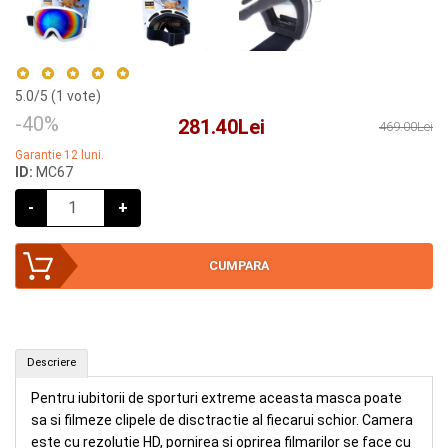
5.0
/5 (
1
vote)
-40%
281.40Lei
469.00Lei
Garantie 12 luni.
ID:
MC67
-
+
CUMPARA
Camera in masca pentru ski (ID: MC67)
Descriere
CUMPAR
Pentru iubitorii de sporturi extreme aceasta masca poate
sa si filmeze clipele de disctractie al fiecarui schior. Camera
este cu rezolutie HD, pornirea si oprirea filmarilor se face cu