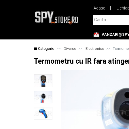
Acasa
Lichid
Cauta...
VANZARI@SPY
Cauta...
Categorie
Diverse
Electronice
Termometr
Termometru cu IR fara atinge