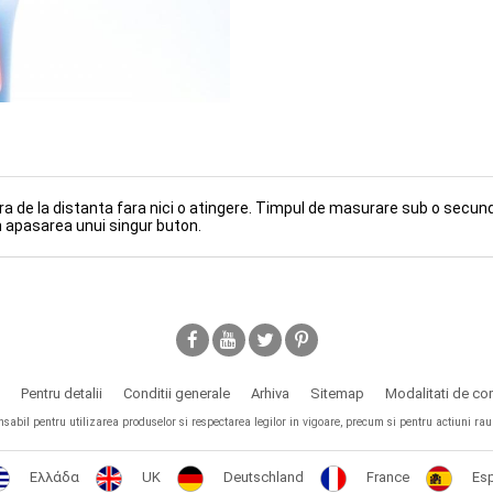
170.00Lei
(ID: D67)
de la distanta fara nici o atingere. Timpul de masurare sub o secund
in apasarea unui singur buton.
Pentru detalii
Conditii generale
Arhiva
Sitemap
Modalitati de c
il pentru utilizarea produselor si respectarea legilor in vigoare, precum si pentru actiuni rau in
Ελλάδα
UK
Deutschland
France
Es