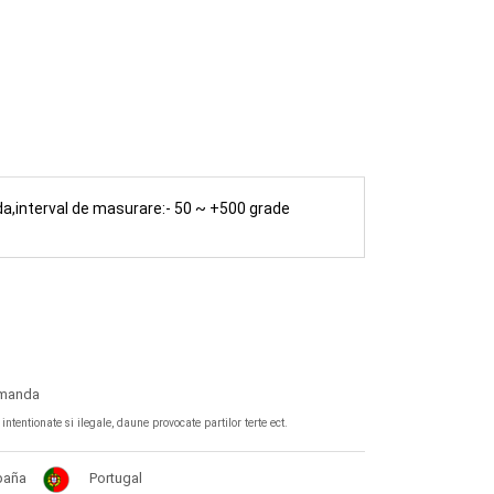
CUMPARA
a,interval de masurare:- 50 ~ +500 grade
omanda
tentionate si ilegale, daune provocate partilor terte ect.
paña
Portugal