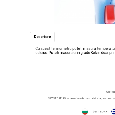
Termometru cu IR fara atingere 
Descriere
Cu acest termometru puteti masura temperatura 
celsius. Puteti masura si in grade Kelvin doar pr
Acasa
SPY.STORE.RO va reaminteste ca sunteti singurul responsab
България