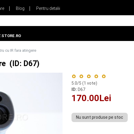
are
Blog
Pentru detalii
.STORE.RO
u cu IR fara atingere
re (ID: D67)
5.0
/5 (
1
vote)
ID:
D67
170.00Lei
Nu sunt produse pe stoc