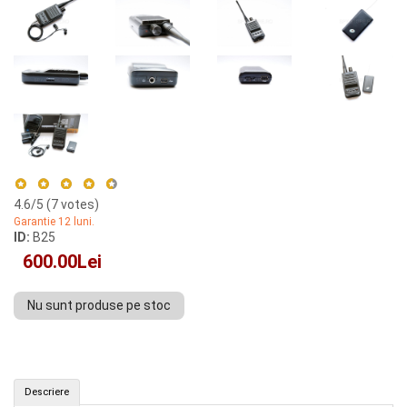
4.6
/5 (
7
votes)
Garantie 12 luni.
ID:
B25
600.00Lei
Nu sunt produse pe stoc
Set dispozitiv de ascultare și receptor audio cu înregistrare (ID: B25)
Descriere
CUMPAR