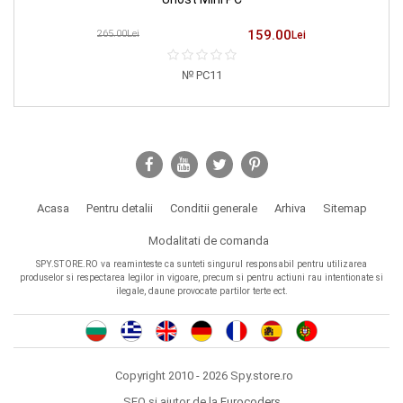
159.00
265.00Lei
Lei
PC11
Acasa
Pentru detalii
Conditii generale
Arhiva
Sitemap
Modalitati de comanda
SPY.STORE.RO va reaminteste ca sunteti singurul responsabil pentru utilizarea
produselor si respectarea legilor in vigoare, precum si pentru actiuni rau intentionate si
ilegale, daune provocate partilor terte ect.
Copyright 2010 - 2026 Spy.store.ro
SEO si ajutor de la
Eurocoders