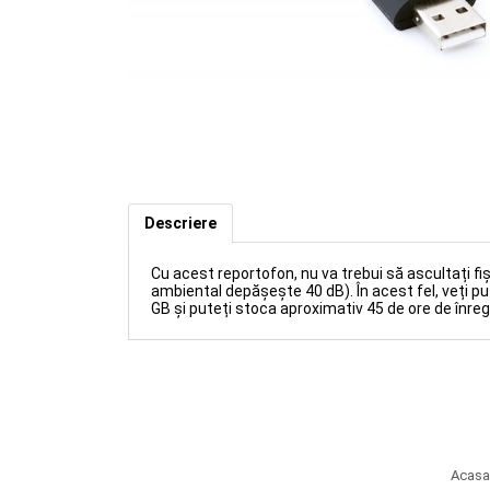
Reportofon audio cu activare vo
Descriere
D141)
Cu acest reportofon, nu va trebui să ascultați fi
ambiental depășește 40 dB). În acest fel, veți p
GB și puteți stoca aproximativ 45 de ore de înregi
Acasa