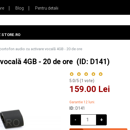
are
Blog
Pentru detalii
.STORE.RO
portofon audio cu activare vocală 4GB - 20 de ore
 vocală 4GB - 20 de ore (ID: D141)
5.0
/5 (
1
vote)
159.00 Lei
Garantie 12 luni.
ID:
D141
-
+