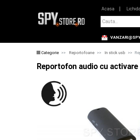
Acasa
Lichid
Cauta...
VANZARI@SPY
Cauta...
Categorie
Reportofoane
In stick usb
Re
Reportofon audio cu activare