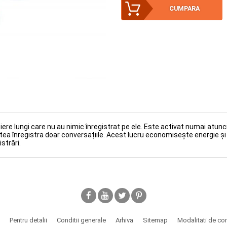
CUMPARA
159.00Lei
cală 4GB - 20 de ore (ID:
șiere lungi care nu au nimic înregistrat pe ele. Este activat numai atun
utea înregistra doar conversațiile. Acest lucru economisește energie ș
strări.
Pentru detalii
Conditii generale
Arhiva
Sitemap
Modalitati de c