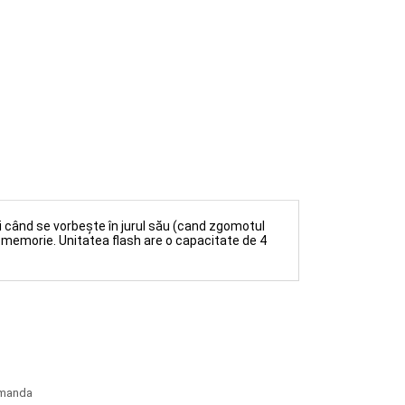
CUMPARA
ci când se vorbește în jurul său (cand zgomotul
i memorie. Unitatea flash are o capacitate de 4
omanda