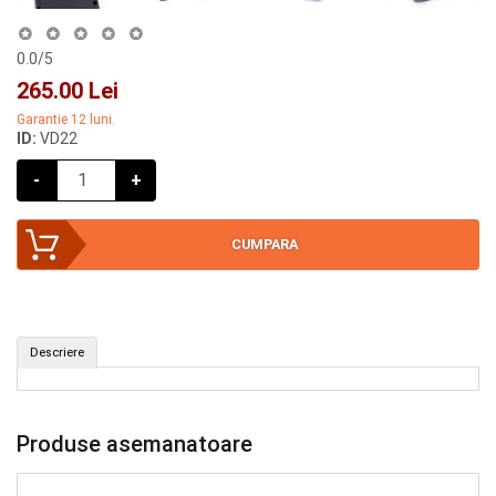
0.0
/5
265.00 Lei
Garantie 12 luni.
ID:
VD22
-
+
CUMPARA
(ID: VD22)
Descriere
CUMPAR
Produse asemanatoare