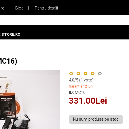
are
Blog
Pentru detalii
.STORE.RO
B
MC16)
4.0
/5 (
1
vote)
Garantie 12 luni.
ID:
MC16
331.00Lei
Nu sunt produse pe stoc