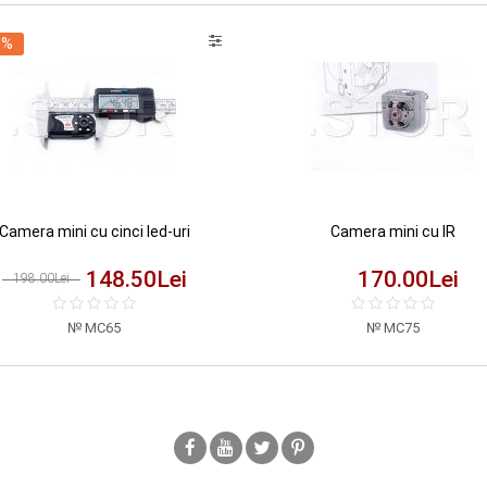
5%
Camera mini cu cinci led-uri
Camera mini cu IR
148.50
Lei
170.00
Lei
198.00Lei
MC65
MC75