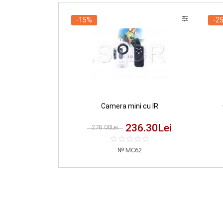
-15%
-2
Camera mini cu IR
236.30
Lei
278.00Lei
MC62