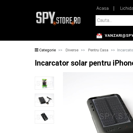
Acasa
Lichid
Cauta...
VANZARI@SPY
Cauta...
Categorie
Diverse
Pentru Casa
Incarcato
Incarcator solar pentru iPhon