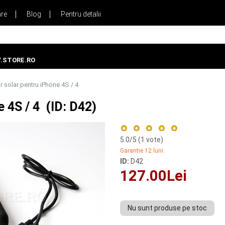
are
Blog
Pentru detalii
.STORE.RO
r solar pentru iPhone 4S / 4
e 4S / 4 (ID: D42)
5.0
/5 (
1
vote)
Garantie 12 luni.
ID:
D42
127.00Lei
Nu sunt produse pe stoc