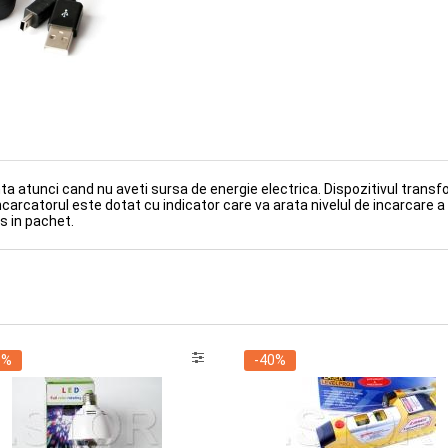
127.00Lei
S / 4 (ID: D42)
enta atunci cand nu aveti sursa de energie electrica. Dispozitivul transf
arcatorul este dotat cu indicator care va arata nivelul de incarcare a 
s in pachet.
0%
-40%