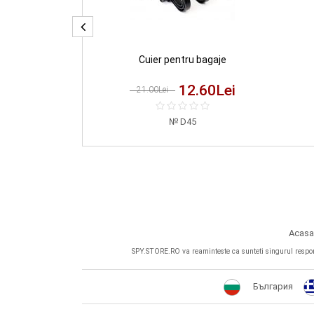
ireless RC11
Cuier pentru bagaje
5.20
Lei
12.60
Lei
21.00Lei
03
D45
Acasa
SPY.STORE.RO va reaminteste ca sunteti singurul responsab
България