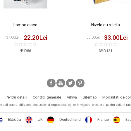
Lampa disco
Nivela cu ruleta
22.20
Lei
33.00
Lei
37.00Lei
55.00Lei
D86
D121
Pentru detalii
Conditii generale
Arhiva
Sitemap
Modalitati de c
il pentru utilizarea produselor si respectarea legilor in vigoare, precum si pentru actiuni rau in
Ελλάδα
UK
Deutschland
France
Es