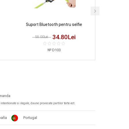
Suport Bluetooth pentru selfie
34.80
Lei
58.00Lei
D103
omanda
tentionate si ilegale, daune provocate partilor terte ect.
paña
Portugal