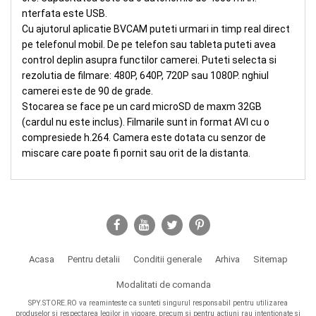
nterfata este USB.
Cu ajutorul aplicatie BVCAM puteti urmari in timp real direct
pe telefonul mobil. De pe telefon sau tableta puteti avea
control deplin asupra functilor camerei. Puteti selecta si
rezolutia de filmare: 480P, 640P, 720P sau 1080P. nghiul
camerei este de 90 de grade.
Stocarea se face pe un card microSD de maxm 32GB
(cardul nu este inclus). Filmarile sunt in format AVI cu o
compresiede h.264. Camera este dotata cu senzor de
miscare care poate fi pornit sau orit de la distanta.
Acasa
Pentru detalii
Conditii generale
Arhiva
Sitemap
Modalitati de comanda
SPY.STORE.RO va reaminteste ca sunteti singurul responsabil pentru utilizarea
produselor si respectarea legilor in vigoare, precum si pentru actiuni rau intentionate si