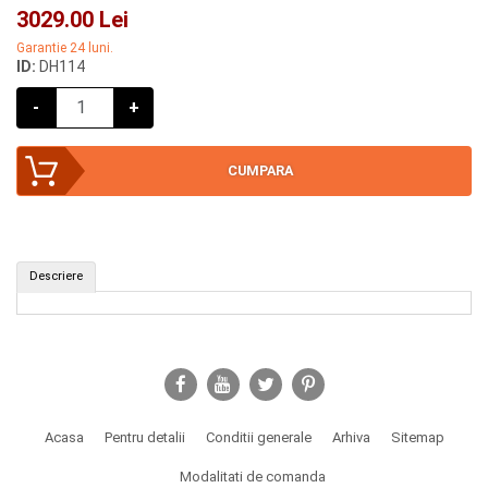
3029.00 Lei
Garantie 24 luni.
ID:
DH114
-
+
CUMPARA
(ID: DH114)
Descriere
CUMPAR
Acasa
Pentru detalii
Conditii generale
Arhiva
Sitemap
Modalitati de comanda