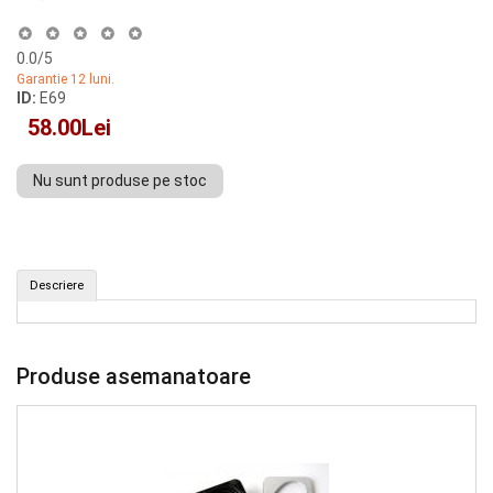
0.0
/5
Garantie 12 luni.
ID:
E69
58.00Lei
Nu sunt produse pe stoc
(ID: E69)
Descriere
CUMPAR
Produse asemanatoare